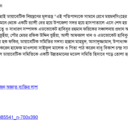
যাত্রাই ডায়াবেটিক নিয়ন্ত্রণের মূলতন্ত্র ”এই পতিপাদ্যকে সামনে রেখে ময়মনসি
সামনে থেকে একটি র‌্যালী বের হয়ে উপজেলা সদর হয়ে হাসপাতালে এসে শেষ হয়
বে ও সাধারণ সম্পাদক এডভোকেট হাবিবুর রহমান ফরিকের সঞ্চালনায় প্রধান
 ভূইঁয়া, পৌর মেয়র রফিক উদ্দিন ভূইঁয়া, আলী আফজাল খান ও এডভোকেট হাবিবু
ুল হক ফকির, ডায়াবেটিক সমিতির সদস্য হান্নান মাহমুদ, আসাদুজ্জামান, উপাধ্যক্
াঠ করেন হাফেজ মাওলানা সাইফুল মালেক ও গিতা পাঠ করেন বাবু বিকাশ চন্দ্র সাহ
্দাইল ডায়াবেটিক সমিতিকে একটি উন্নতমানের মডেল সমিতি হিসাবে গড়ে তোল
অজ্ঞাত ব্যক্তির লাশ