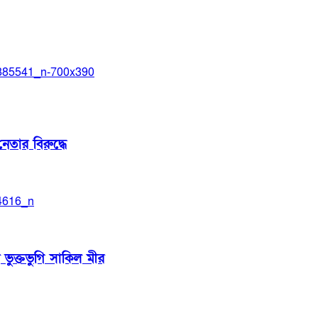
েতার বিরুদ্ধে
 ভুক্তভুগি সাকিল মীর