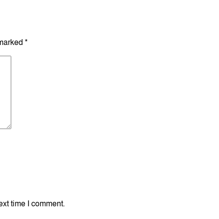
 marked
*
ext time I comment.