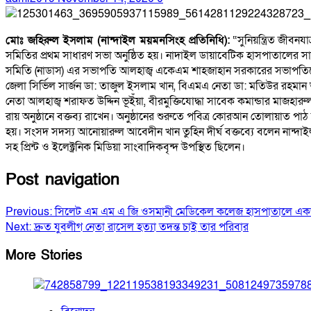
মোঃ জহিরুল ইসলাম (নান্দাইল ময়মনসিংহ প্রতিনিধি):
“সুনিয়ন্ত্রিত জীবন
সমিতির প্রথম সাধারণ সভা অনুষ্ঠিত হয়। নাদাইল ডায়াবেটিক হাসপাতালের 
সমিতি (নাডাস) এর সভাপতি আলহাজ্ব একেএম শাহজাহান সরকারের সভাপতিত্
জেলা সির্ভিল সার্জন ডা: তাজুল ইসলাম খান, বিএমএ নেতা ডা: মতিউর রহমান
নেতা আলহাজ্ব শরাফত উদ্দিন ভূইঁয়া, বীরমুক্তিযোদ্ধা সাবেক কমান্ডার মাজহার
রায় অনুষ্ঠানে বক্তব্য রাখেন। অনুষ্ঠানের শুরুতে পবিত্র কোরআন তোলায়াত প
হয়। সংসদ সদস্য আনোয়ারুল আবেদীন খান তুহিন দীর্ঘ বক্তব্যে বলেন নান
সহ প্রিন্ট ও ইলেক্ট্রনিক মিডিয়া সাংবাদিকবৃন্দ উপস্থিত ছিলেন।
Post navigation
Previous:
সিলেট এম এম এ জি ওসমানী মেডিকেল কলেজ হাসপাতালে একজন 
Next:
দ্রুত যুবলীগ নেতা রাসেল হত্যা তদন্ত চাই তার পরিবার
More Stories