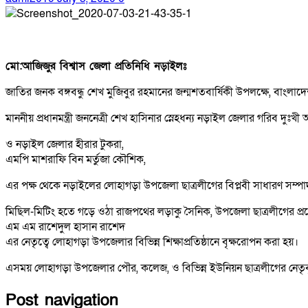
মো:অাজিজুর বিশ্বাস জেলা প্রতিনিধি নড়াইলঃ
জাতির জনক বঙ্গবন্ধু শেখ মুজিবুর রহমানের জন্মশতবার্ষিকী উপলক্ষে, বাংলাদে
মাননীয় প্রধানমন্ত্রী জননেত্রী শেখ হাসিনার স্নেহধন্য নড়াইল জেলার গরিব দুঃখী 
ও নড়াইল জেলার হীরার টুকরা,
এমপি মাশরাফি বিন মর্তুজা কৌশিক,
এর পক্ষ থেকে নড়াইলের লোহাগড়া উপজেলা ছাত্রলীগের বিপ্লবী সাধারণ সম্প
মিছিল-মিটিং হতে গড়ে ওঠা রাজপথের লড়াকু সৈনিক, উপজেলা ছাত্রলীগের প্রত্য
এম এম রাশেদুল হাসান রাশেদ
এর নেতৃত্বে লোহাগড়া উপজেলার বিভিন্ন শিক্ষাপ্রতিষ্ঠানে বৃক্ষরোপন করা হয়।
এসময় লোহাগড়া উপজেলার পৌর, কলেজ, ও বিভিন্ন ইউনিয়ন ছাত্রলীগের নেতৃবৃ
Post navigation