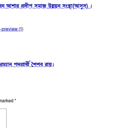
েন আশার প্রদীপ সমাজ উন্নয়ন সংস্থা(আসুস) ।
্যান পদপ্রার্থী শৈশব রায়।
 marked
*