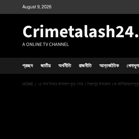
August 9, 2026
Crimetalash24
A ONLINE TV CHANNEL
প্রচ্ছদ
জাতীয়
অর্থনীতি
রাজনীতি
আন্তর্জাতিক
খেলাধুল
HOME
১৫ লাখ টাকার মালামাল পুড়ে গেছে। সৈয়দপুর উপজেলা ২নং কাশিরামবেলপুকু
১৫ লাখ টাকার মালা
সৈয়দপুর উপজেলা ২
ইউনিয়ন দেড়ানী সু