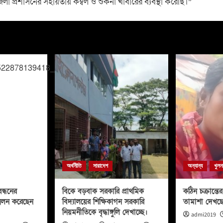
 প্রশাসনের সহায়তায় কম্বল ও শুকনা খাবারের ব্যবস্থা করেছি।”
অর্থনীতি
সারাদেশ
অন্যান্য
খুলন
ন্ধনের
বিকে বড়বাক সরকারি প্রাথমিক
কঠিন চক্রান্তের 
মেলন করেছেন
বিদ্যালয়ের শিক্ষিকাগন সরকারি
তামাশা দেখছ
নিয়মনীতিকে বৃদ্ধাঙ্গুলি দেখাচ্ছে।
admi2019