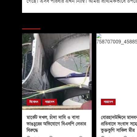
গেছে। এসব পরিবার এখন নিঃস্ব। আমরা প্রাথমিকভাবে উপজেলা
You may have missed
বিনোদন
সারাদেশ
সারাদেশ
মার্কেট দখল, চাঁদা দাবি ও বাসা
বোরহানউদ্দিনে মানবব
ভাঙচুরের অভিযোগে বিএনপি নেতার
প্রতিবাদে সংবাদ সম্
বিরুদ্ধে
ভুক্তভুগি সাকিল মীর