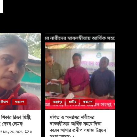
া বিভাগ
সারাদেশ
অন্যান্য
জাতীয়
সারাদেশ
শিকার রিক্তা মিস্ত্রী,
দলিত ও অনগ্রসর নারীদের
ে দেবর লেমন!
স্বাবলম্বীতায় আর্থিক সহযোগিতা
করেন আশার প্রদীপ সমাজ উন্নয়ন
May 26, 2026
0
সংস্থা(আসুস) ।