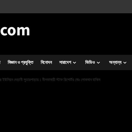
.com
া
বিজ্ঞান ও প্রযুক্তি
বিনোদন
সারাদেশ
ভিডিও
অন্যান্য
র ইউনিয়ন দেড়ানী সুতারপাড়ায়। নীলফামারী স্টাফ রিপোর্টর মোঃ লোকমান হাকিম
মাল পুড়ে গেছে।
নং কাশিরামবেলপুকুর
তারপাড়ায়। নীলফামারী