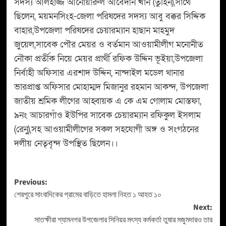
সদস্য আলহাজ্জ আনোয়ারুল আবেদীন খাঁন (তুহিন),সাথে
ছিলেন, ময়মনসিংহ-জেলা পরিষদের সদস্য আবু বক্কর সিদ্দিক
বাহার,উপজেলা পরিষদের চেয়ারম্যান হাছান মাহমুদ
জুয়েল,সাবেক পৌর মেয়র ও বর্তমান আওয়ামীলীগ মনোনীত
নৌকা প্রর্তীক নিয়ে মেয়র প্রার্থী রফিক উদ্দিন ভূইয়া,উপজেলা
নির্বাহী অফিসার এরশাদ উদ্দিন, নান্দাইল মডেল থানার
ভারপ্রাপ্ত অফিসার মোহাম্মদ মিজানুর রহমান আকন্দ, উপজেলা
জাতীয় শ্রমিক লীগের আহ্বায়ক এ কে এম গোলাম মোস্তফা,
৯নং আচারগাঁও ইউপির সাবেক চেয়ারম্যান রফিকুল ইসলাম
(রেনু),সহ আওয়ামীলীগের সকল সহযোগী অঙ্গ ও সংগঠনের
দলীয় নেতৃবৃন্দ উপস্থিত ছিলেন।।
Previous:
শেরপুরে সাংবাদিকের গ্রামের বাড়িতে হামলা নিহত ১ আহত ১০
Next:
সাতক্ষীরা শ্যামনগর উপজেলার সিনিয়র মৎস্য কর্মকর্তা তুষার মজুমদারও তার