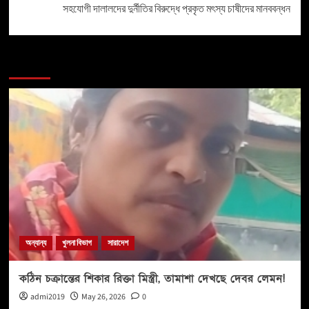
সহযোগী দালালদের দুর্নীতির বিরুদ্ধে প্রকৃত মৎস্য চাষীদের মানববন্ধন
More Stories
অন্যান্য
খুলনা বিভাগ
সারাদেশ
কঠিন চক্রান্তের শিকার রিক্তা মিস্ত্রী, তামাশা দেখছে দেবর লেমন!
admi2019
May 26, 2026
0