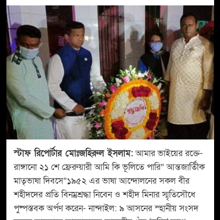
স্টাফ রিপোর্টার মোঃজহিরুল ইসলাম:
আমার ভাইয়ের রক্তে-
রাঙ্গানো ২১ শে ফ্রেরুয়ারী আমি কি ভূলিতে পারি” আন্তজার্তীিক
মাতৃভাষা দিবসে”১৯৫২ এর ভাষা আন্দোলনের সকল বীর
শহীদদের প্রতি বিনম্রশ্রদ্ধা নিবেন ও শহীদ মিনার স্মৃতিসৌধে
পুষ্পস্তবক অর্পণ করেন- নান্দাইল: ৯ আসনের স্হানীয় সংসদ