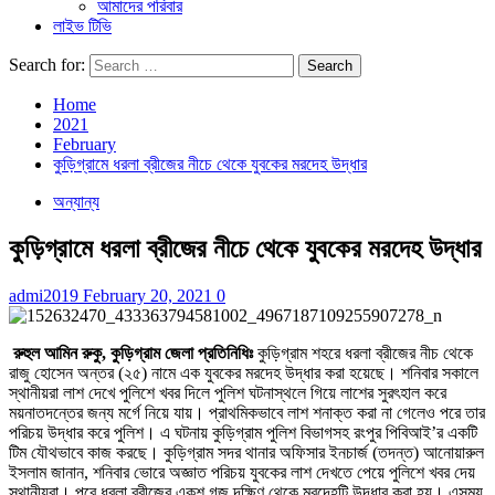
আমাদের পরিবার
লাইভ টিভি
Search for:
Home
2021
February
কুড়িগ্রামে ধরলা ব্রীজের নীচে থেকে যুবকের মরদেহ উদ্ধার
অন্যান্য
কুড়িগ্রামে ধরলা ব্রীজের নীচে থেকে যুবকের মরদেহ উদ্ধার
admi2019
February 20, 2021
0
রুহুল আমিন রুকু, কুড়িগ্রাম জেলা প্রতিনিধিঃ
কুড়িগ্রাম শহরে ধরলা ব্রীজের নীচ থেকে
রাজু হোসেন অন্তর (২৫) নামে এক যুবকের মরদেহ উদ্ধার করা হয়েছে। শনিবার সকালে
স্থানীয়রা লাশ দেখে পুলিশে খবর দিলে পুলিশ ঘটনাস্থলে গিয়ে লাশের সুরৎহাল করে
ময়নাতদন্তের জন্য মর্গে নিয়ে যায়। প্রাথমিকভাবে লাশ শনাক্ত করা না গেলেও পরে তার
পরিচয় উদ্ধার করে পুলিশ। এ ঘটনায় কুড়িগ্রাম পুলিশ বিভাগসহ রংপুর পিবিআই’র একটি
টিম যৌথভাবে কাজ করছে। কুড়িগ্রাম সদর থানার অফিসার ইনচার্জ (তদন্ত) আনোয়ারুল
ইসলাম জানান, শনিবার ভোরে অজ্ঞাত পরিচয় যুবকের লাশ দেখতে পেয়ে পুলিশে খবর দেয়
স্থানীয়রা। পরে ধরলা ব্রীজের একশ গজ দক্ষিণ থেকে মরদেহটি উদ্ধার করা হয়। এসময়