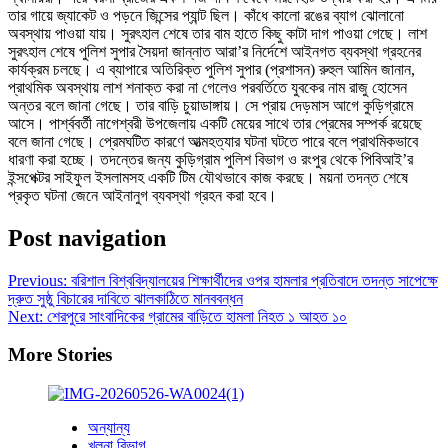
তার গায়ে জ্যাকেট ও পড়নে জিন্সের প্যান্ট ছিল। কাঁধে কালো রঙের ব্যাগ ঝোলানো
অবস্থায় পাওয়া যায়। সুরৎহাল শেষে তার বাম হাতে কিছু কাটা দাগ পাওয়া গেছে। লাশ
সুরৎহাল শেষে পুলিশ সুপার সৈয়দা জান্নাত আরা’র নির্দেশে আইনগত ব্যবস্থা গ্রহনের
কার্যক্রম চলছে। এ ব্যাপারে অতিরিক্ত পুলিশ সুপার (প্রশাসন) রুহুল আমিন জানান,
প্রাথমিক অবস্থায় লাশ শনাক্ত করা না গেলেও পরবর্তিতে যুবকের নাম রাজু হোসেন
অন্তর বলে জানা গেছে। তার বাড়ি চুয়াডাঙ্গায়। সে প্রায় দেড়মাস আগে কুড়িগ্রামে
আসে। পার্শ্ববর্তী নাগেশ্বরী উপজেলায় একটি মেয়ের সাথে তার প্রেমের সম্পর্ক রয়েছে
বলে জানা গেছে। প্রেমঘটিত কারণে আত্মহত্যার ঘটনা ঘটতে পারে বলে প্রাথমিকভাবে
ধারণা করা হচ্ছে। তদন্তের জন্য কুড়িগ্রাম পুলিশ বিভাগ ও রংপুর থেকে পিবিআই’র
ইন্সপেক্টর সাইফুল ইসলামসহ একটি টিম যৌথভাবে কাজ করছে। ময়না তদন্ত শেষে
প্রকৃত ঘটনা জেনে আইনানুগ ব্যবস্থা গ্রহন করা হবে।
Post navigation
Previous:
বরিশাল বিশ্ববিদ্যালয়ের শিক্ষার্থীদের ওপর হামলার প্রতিবাদে তদন্ত সাপেক্ষে
দ্রুত সুষ্ঠু বিচারের দাবিতে ঝালকাঠিতে মানববন্ধন
Next:
শেরপুরে সাংবাদিকের গ্রামের বাড়িতে হামলা নিহত ১ আহত ১০
More Stories
অন্যান্য
খুলনা বিভাগ