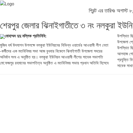
প্রিন্ট এর তারিখঃ অগাস্
শেরপুর জেলার ঝিনাইগাতীতে ৩ নং নলকুরা ইউনি
মোহাম্মদ দুদু মল্লিক প্রতিনিধি:
উপস্থিত ছ
ইসলাম, হা
উপজেলা প্র
ফছি,উপজেল
মুজিব বর্ষ উদযাপন উপলক্ষে নলকুরা ইউনিয়নের বিভিন্ন ওয়ার্ডের আওয়ামী লীগ নেতা
উপস্থিত ছ
-কর্মীদের এক মতবিনিময় সভা আজ বুধবার বিকেলে ঝিনাইগাতী উপজেলা সদরের
আলহাজ গোল
অনির্বান সংঘ এ অনুষ্ঠিত হয়। নলকুরা ইউনিয়ন আওয়ামী লীগের সাবেক সভাপতি
প্রযুক্তি 
মো:ফজলুর রহমানের সভাপতিত্ব অনুষ্ঠিত এ মতবিনিময় সভায় প্রধান অতিথি হিসেবে
সাবেক সাধা