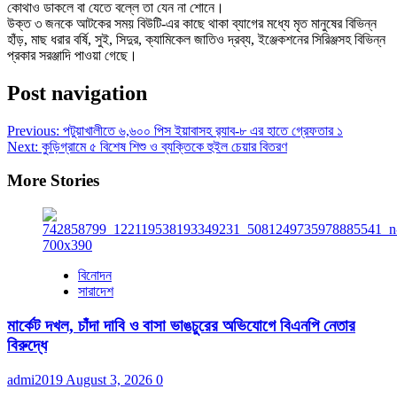
কোথাও ডাকলে বা যেতে বল্লে তা যেন না শোনে।
উক্ত ৩ জনকে আটকের সময় বিউটি-এর কাছে থাকা ব্যাগের মধ্যে মৃত মানুষের বিভিন্ন
হাঁড়, মাছ ধরার বর্ষি, সুই, সিদুর, ক্যামিকেল জাতিও দ্রব্য, ইঞ্জেকশনের সিরিঞ্জসহ বিভিন্ন
প্রকার সরঞ্জাদি পাওয়া গেছে।
Post navigation
Previous:
পটুয়াখালীতে ৬,৬০০ পিস ইয়াবাসহ র‍্যাব-৮ এর হাতে গ্রেফতার ১
Next:
কুড়িগ্রামে ৫ বিশেষ শিশু ও ব্যক্তিকে হুইল চেয়ার বিতরণ
More Stories
বিনোদন
সারাদেশ
মার্কেট দখল, চাঁদা দাবি ও বাসা ভাঙচুরের অভিযোগে বিএনপি নেতার
বিরুদ্ধে
admi2019
August 3, 2026
0