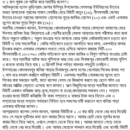
ও ২ জন পুরুষ কে আটক করে স্থানীয় জনগণ।
আটককৃতরা হলেন কুড়িগ্রাম জেলার উলিপুর উপজেলার বেগমগঞ্জ ইউনিয়নের উত্তর
ভারত বালাডোবা গ্রামের পাষান বেপারীর মেয়ে বিউটি খাতুন (১৯), নীলফামারী জেলার
উত্তর চাওড়া গ্রামের আলতাফ হোসেনের পুত্র জাকির হোসেন (২০) এবং একই এলাকার
ভুপেন রাযের পুত্র বিপুল রায় (১৯)।
স্থানীয় লোকজন জানান, উপশহরের খোদমাধবপুর বানিয়া পাড়ার মোস্তফা কামালের মেয়ে
ঈদগাহ বালিকা উচ্চ বিদ্যালয়ে ৬ষ্ঠ শ্রেণীর ছাত্রী মেঘলা আক্তার মালা পরীক্ষার খাতা জমা
দিতে স্কুলে যাচ্ছিল। স্কুল যাওয়ার পথে মালাকে জোর পূর্বক মোটরসাইকেলে চড়তে বলে
বিউটি ও তার সহযোগীরা। মোটর সাইকেলে চড়তে আপত্তি করে মালা, একপর্যায়ে মালার
চিৎকার করলে এলাকার লোকজন শুনতে পেয়ে এগিয়ে আসলে বাজাজ সিটি-১০০
লীলফামারী-হ ১৩-০৭৯০ মোটর সাইকেলে বসে থাকা জাকির ও বিপুল পালিয়ে যাওয়ার চেষ্টা
করে। পরে স্থানীরা আটক করে পুলিশকে খবর দেয় এবং দিনাজপুর কোতয়ালী থানার পুলিশ
৩ জনকে থানায় নিযে যায়। এ রিপোর্ট লিখা পর্যন্ত মামলার পস্তুতি চলছিল।
উপশহরের খোদমাধবপুর বানিয়া পাড়ায় দিনাজপুর জেলা দলের খেলোয়ার পিকের বাসায় গত
২ মাস ধরে বসবাস করছিল আটকৃত বিউটি। একসময় স্থানীয় লোকজনের সন্দেহ হলে
পিকের বাবা মকছেদ আলী, মাতা খালেদা বেগম কে জিজ্ঞাসা করলে বড় ছেলে পটল এর
বউয়ের আত্মিয় বেড়াতে এসেছে বলে জানান। অল্প কিছুদিনের মধ্যে স্থানীরা জানতে পারে
বিউটি একজন কবিরাজ ঝাড়-ফুক,সন্তান না হওয়া,বাদব্যাথার সমাধান দেন। সন্তান
হওয়ার জন্য বিউটি কবিরাজি ফি বাবদ সপ্তাহে ৪ হাজার টাকা করে নিতেন এবং ৩
সপ্তাহের মধ্যে সন্তান গর্ভধারণ নিশ্চিত হবে সকলের দাবী করতেন বলে বানিয়া পাড়া
এলাকার মহিলারা জানান।
আশ্রয়দাতা খালেদা বেগম জানান, আমারা বিউটিকে ২ -৩ বার বাড়ি থেকে বের করে দিয়েছি
তাও সে সড়ক দূর্ঘটনার কথা বলে আবার ফিরে আসে। আমার ছোট মেয়ে সূবর্ণার জন্য
খাবার কিনে নিয়ে আসে, এখানে সেখানে ডেকে নিয়ে যায়। আমরা জানতে পেড়ে তাকে
বাড়ি থেকে বের করে দিয়েছি। এবং আমার মেয়েকে সাবধান করে দিয়েছি এবং বলেছি বিউটি