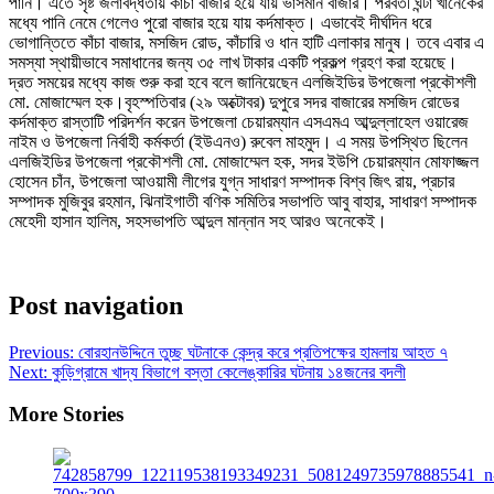
পানি। এতে সৃষ্ট জলাবদ্ধতায় কাঁচা বাজার হয়ে যায় ভাসমান বাজার। পরবর্তী ঘন্টা খানেকের
মধ্যে পানি নেমে গেলেও পুরো বাজার হয়ে যায় কর্দমাক্ত। এভাবেই দীর্ঘদিন ধরে
ভোগান্তিতে কাঁচা বাজার, মসজিদ রোড, কাঁচারি ও ধান হাটি এলাকার মানুষ। তবে এবার এ
সমস্যা স্থায়ীভাবে সমাধানের জন্য ৩৫ লাখ টাকার একটি প্রকল্প গ্রহণ করা হয়েছে।
দ্রত সময়ের মধ্যে কাজ শুরু করা হবে বলে জানিয়েছেন এলজিইডির উপজেলা প্রকৌশলী
মো. মোজাম্মেল হক।বৃহস্পতিবার (২৯ অক্টোবর) দুপুরে সদর বাজারের মসজিদ রোডের
কর্দমাক্ত রাস্তাটি পরিদর্শন করেন উপজেলা চেয়ারম্যান এসএমএ আব্দুল্লাহেল ওয়ারেজ
নাইম ও উপজেলা নির্বাহী কর্মকর্তা (ইউএনও) রুবেল মাহমুদ। এ সময় উপস্থিত ছিলেন
এলজিইডির উপজেলা প্রকৌশলী মো. মোজাম্মেল হক, সদর ইউপি চেয়ারম্যান মোফাজ্জল
হোসেন চাঁন, উপজেলা আওয়ামী লীগের যুগ্ন সাধারণ সম্পাদক বিশ্ব জিৎ রায়, প্রচার
সম্পাদক মুজিবুর রহমান, ঝিনাইগাতী বণিক সমিতির সভাপতি আবু বাহার, সাধারণ সম্পাদক
মেহেদী হাসান হালিম, সহসভাপতি আব্দুল মান্নান সহ আরও অনেকেই।
Post navigation
Previous:
বোরহানউদ্দিনে তুচ্ছ ঘটনাকে কেন্দ্র করে প্রতিপক্ষের হামলায় আহত ৭
Next:
কুড়িগ্রামে খাদ্য বিভাগে বস্তা কেলেঙ্কারির ঘটনায় ১৪জনের বদলী
More Stories