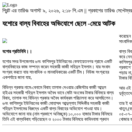
প্রিন্ট এর তারিখঃ অগাস্ট ৯, ২০২৬, ২:১৮ পি.এম || প্রকাশের তারিখঃ সেপ্টে
যশোরে বাল্য বিবাহের অভিযোগে ছেলে -মেয়ে আটক
করেছেন।
সাংবাদি
যশোর প্রতিনিধি।।
বাল্য ব
করে নেন
যশোর সদর উপজেলার ৬নং কাশিমপুর ইউনিয়নের কেফায়েতনগর গ্রামে একটি
কাশিমপুর
বাল্যবিবাহের কাজ সম্পন্ন করেন সহকারী কাজী সহিদুল ইসলাম। যার সংবাদ
প্রকাশে
সংগ্রহ করতে যায় সাংবাদিক ও মানবাধিকারের একটি টিম। নিউজ সংগ্রহের
পড়ায় ন
একপর্যায়ে জানা যায়,
টাকার বি
বিভিন্ন প্রকার নামে-বেনামে বিবাহ তালাক দেওয়ার রেজিস্টার কাজী আব্দুল
আর এই স
হাইএর সহকারী শহিদুল ইসলাম অবৈধ ভাবে মোটা অংকের টাকার বিনিময়ে বাল্য
দুর্বৃত্
বিবাহ, তালাক সহ বিভিন্ন প্রকার অবৈধ কার্যক্রম পরিচালনা করে আসছিলেন।
৬নং কাশিমপুর ইউনিয়নের কাজী মোহাম্মদ আব্দুল্লাহ সিদ্দিকীর সহকারী কাজী
তার ই ধা
শহিদুল ইসলামের বিরুদ্ধে একটি বাল্য বিবাহের অভিযোগ পাওয়া যায়।
খাতুন,(ব
অভিযোগে জানা যায় (নাম প্রকাশে অনিচ্ছুক) ১০,০০০ হাজার টাকার বিনিময়ে
০৫-০৭-২
তিনি এই বাল্যবিবাহ পড়িয়েছেন ও ২০০০ টাকার বিনিময়ে কাবিননামা প্রদান
খোজার হ