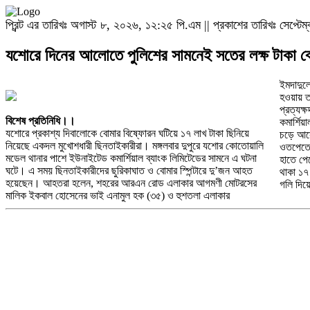
প্রিন্ট এর তারিখঃ অগাস্ট ৮, ২০২৬, ১২:২৫ পি.এম || প্রকাশের তারিখঃ সেপ্ট
যশোরে দিনের আলোতে পুলিশের সামনেই সতের লক্ষ টাকা ব
ইমদাদুল
সৃষ্টি ক
হওয়ায় ত
বিষ্ফোরন
প্রত্যক
ছিনতাইক
বিশেষ প্রতিনিধি।।
কমার্শি
এগিয়ে আ
যশোরে প্রকাশ্য দিবালোকে বোমার বিষ্ফোরন ঘটিয়ে ১৭ লাখ টাকা ছিনিয়ে
চড়ে আসেন। তারা ব্যাংকের সামনে পৌছানোর সাথে সাথেই আগে থেকে,
মেডিকেল কলেজ হাসপাতালে নিয়ে যাওয়া হয়। এদিকে এনামুলের অবস্থা
নিয়েছে একদল মুখোশধারী ছিনতাইকারীরা। মঙ্গলবার দুপুরে যশোর কোতোয়ালি
ওতপেতে থাকা ৭-৮ জন মুখোশধারী দুর্বৃত্তরা তাদেরকে ঘিরে ফেলে, এনামুলের
আশঙ্কাজনক হওয়ায় তাকে খুলনা মেডিকেল কলেজ হাসপাতালে পাঠানো
মডেল থানার পাশে ইউনাইটেড কমার্শিয়াল ব্যাংক লিমিটেডের সামনে এ ঘটনা
হাতে পেটে ও বুকে উপর্যুপরি ছুরিকাঘাত করে। ছিনতাইকারীরা এসময় তার কাছে
হয়েছে। যশোর কোতোয়ালি মডেল থানার ওসি মনিরুজ্জামান জানিয়েছেন,এই
ঘটে। এ সময় ছিনতাইকারীদের ছুরিকাঘাত ও বোমার স্পিন্টারে দু’জন আহত
থাকা ১৭ লাখ টাকা ছিনিয়ে নিয়ে দ্রুত পালিয়ে যায়। সিটি প্লাজার সামনের
ঘটনা আসলে দুঃখ জনক। ছিনতাইয়ের খবর পেয়েই পুলিশ ঘটনাস্থলে ছুটে
হয়েছেন। আহতরা হলেন, শহরের আরএন রোড এলাকার আগমণী মোটরসের
গলি দিয়ে যাওয়ার সময় তারা শক্তিশালী একটি বোমার বিস্ফোরণ ঘটিয়ে ত্রাস
মালিক ইকবাল হোসেনের ভাই এনামুল হক (৩৫) ও হুশতলা এলাকার