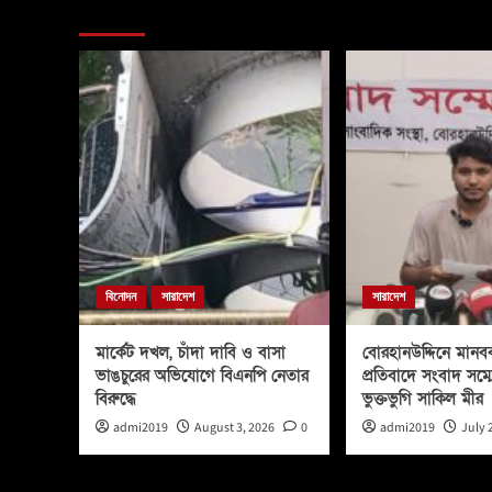
You may have missed
বিনোদন
সারাদেশ
সারাদেশ
মার্কেট দখল, চাঁদা দাবি ও বাসা
বোরহানউদ্দিনে মানবব
ভাঙচুরের অভিযোগে বিএনপি নেতার
প্রতিবাদে সংবাদ সম্
বিরুদ্ধে
ভুক্তভুগি সাকিল মীর
admi2019
August 3, 2026
0
admi2019
July 