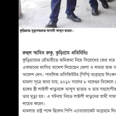
রুহুল আমিন রুকু, কুড়িগ্রাম প্রতিনিধিঃ
কুড়িগ্রামের রৌমারীতে জমিজমা নিয়ে বিরোধের জের ধরে ল
একজনের ফাসির আদেশ দিয়েছেন জেলা ও দায়রা জজ আদালত
আদেশ দেন। পাবলিক প্রসিকিউটর (পিপি) আব্রাহাম লিংকন
মামলা সূত্রে জানা যায়, ২০১০ সালের ৮ নভেম্বর বিকেলে 
হকের স্ত্রী লাইলী খাতুনকে আব্দুস ছাত্তার ও তার সহ
তার মৃত্যু হয়। এ ঘটনায় নিহত লাইলী খাতুনের স্বামী সামছ
দায়ের করেন।
মামলায় রাষ্ট্র পক্ষে ছিলেন পিপি এ্যাডভোকেট আব্রাহা