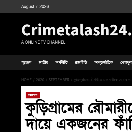
August 7, 2026
Crimetalash24
A ONLINE TV CHANNEL
প্রচ্ছদ
জাতীয়
অর্থনীতি
রাজনীতি
আন্তর্জাতিক
খেলাধুল
HOME
2020
SEPTEMBER
কুড়িগ্রামের রৌমারীতে এক নারীকে হত্যার দ
সারাদেশ
কুড়িগ্রামের রৌমার
দায়ে একজনের ফা