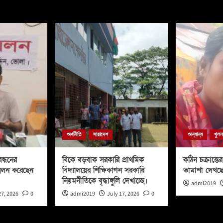
অর্থনীতি
সারাদেশ
অন্যান্য
খুলন
ন্ধনের
বিকে বড়বাক সরকারি প্রাথমিক
কঠিন চক্রান্তের 
মেলন করেছেন
বিদ্যালয়ের শিক্ষিকাগন সরকারি
তামাশা দেখছ
নিয়মনীতিকে বৃদ্ধাঙ্গুলি দেখাচ্ছে।
admi2019
27, 2026
0
admi2019
July 17, 2026
0