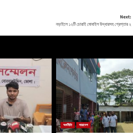
Next:
নড়াইলে ১২টি চোরাই মোবাইল উদ্ধারসহ গ্রেপ্তার ২
অর্থনীতি
সারাদেশ