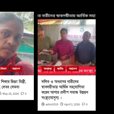
া বিভাগ
সারাদেশ
অন্যান্য
জাতীয়
সারাদেশ
শিকার রিক্তা মিস্ত্রী,
দলিত ও অনগ্রসর নারীদের
ে দেবর লেমন!
স্বাবলম্বীতায় আর্থিক সহযোগিতা
করেন আশার প্রদীপ সমাজ উন্নয়ন
May 26, 2026
0
সংস্থা(আসুস) ।
admi2019
April 2, 2026
0