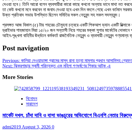
দেওয়া হবে। তিনি আরো বলেন ব্যবসায়ীরা কারো কাছে কখনো অন্যায় ভাবে মাথা নত করবে না।
তা কেউ কখনো মনে করবেন না জবাব দেওয়া হবে এখন দিন বদলে গেছে এখন বর্তমান সরকার সন্
উক্ত প্রতিবাদ সভায় উপস্থিত ছিলেন সমিতির সকল নেতৃবৃন্দ সহ সকল সদস্যবৃন্দ।
প্রসঙ্গত আজ বিকাল (৫) টায় শহরের চৌমুহনা চত্বরে একটি পিকআপ ভ্যান একটি রিক্সাকে ধাক্
ড্রাইভার শাহজাহান মিয়া ১৫/২০ জন সন্তাসী নিয়ে শহরের মক্কা সুপার মার্কেটের দোকানে প
আইন-শৃঙ্খলা বাহিনীর ঊর্ধ্বতন কর্মকর্তা রাজনৈতিক নেতৃবৃন্দ ও ব্যবসায়ী নেতৃবৃন্দ গণ্যমান্য ব্
Post navigation
Previous:
কালিয়া দেওয়াডাঙ্গা গ্রামের মাসুদ রানা হত্যা মামলার প্রধান আসামিসহ গ্রেফ
Next:
ঝিকরগাছায় স্বামী পরিত্যক্ত এক মহিলা গণধর্ষণের শিকার আটক -৪
More Stories
বিনোদন
সারাদেশ
মার্কেট দখল, চাঁদা দাবি ও বাসা ভাঙচুরের অভিযোগে বিএনপি নেতার বিরুদ্ধ
admi2019
August 3, 2026
0