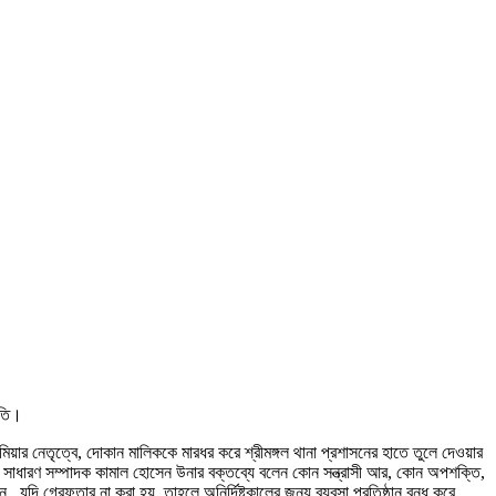
িতি।
মিয়ার নেতৃত্বে, দোকান মালিককে মারধর করে শ্রীমঙ্গল থানা প্রশাসনের হাতে তুলে দেওয়ার
সমিতির সাধারণ সম্পাদক কামাল হোসেন উনার বক্তব্যে বলেন কোন সন্ত্রাসী আর, কোন অপশক্তি,
 যদি গ্রেফতার না করা হয়, তাহলে অনির্দিষ্টকালের জন্য ব্যবসা প্রতিষ্ঠান বন্ধ করে