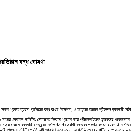
্রতিষ্ঠান বন্ধ ঘোষণা
সকল প্রকার ব্যবসা প্রতিষ্টান বন্ধ রাখার নির্দেশনা, ও আহ্বান জানান শ্রীমঙ্গল ব্যবসায়ী সম
 নামের মোবাইল সার্ভিসিং দোকানের ভিতরে প্রবেশ করে শ্রীমঙ্গল ট্রাক ড্রাইভার শাহজাজান 
 চত্বরে এসে ব্যবসায়ী নেতৃবৃন্দরা সংক্ষিপ্ত প্রতিবাদী বক্তব্য প্রদান করেন ব্যবসায়ী 
শৃঙ্খলা বাহিনীর প্রতি দৃষ্টি আকর্ষণ করে বলেন, অনতিবিলম্বে সন্ত্রাসীদের গ্রেফতার করুন ,