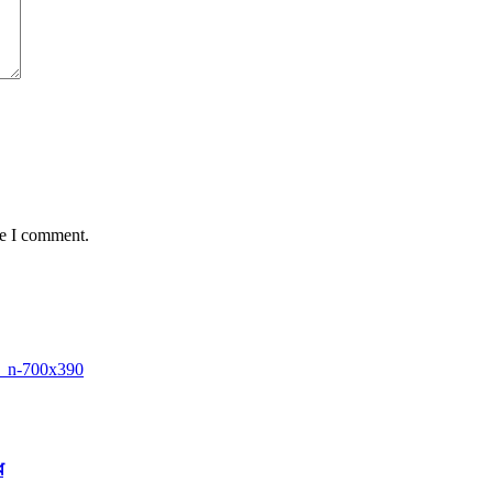
me I comment.
ে