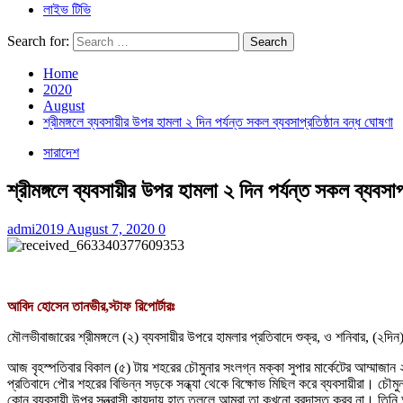
লাইভ টিভি
Search for:
Home
2020
August
শ্রীমঙ্গলে ব্যবসায়ীর উপর হামলা ২ দিন পর্যন্ত সকল ব্যবসাপ্রতিষ্ঠান বন্ধ ঘোষণা
সারাদেশ
শ্রীমঙ্গলে ব্যবসায়ীর উপর হামলা ২ দিন পর্যন্ত সকল ব্যবসাপ
admi2019
August 7, 2020
0
আবিদ হোসেন তানভীর,স্টাফ রিপোর্টারঃ
মৌলভীবাজারের শ্রীমঙ্গলে (২) ব্যবসায়ীর উপরে হামলার প্রতিবাদে শুক্র, ও শনিবার, (২দিন) 
আজ বৃহস্পতিবার বিকাল (৫) টায় শহরের চৌমুনার সংলগ্ন মক্কা সুপার মার্কেটের আম্মাজান ২
প্রতিবাদে পৌর শহরের বিভিন্ন সড়কে সন্ধ্যা থেকে বিক্ষোভ মিছিল করে ব্যবসায়ীরা। চৌমুনা
কোন ব্যবসায়ী উপর সন্ত্রাসী কায়দায় হাত তুললে আমরা তা কখনো বরদাস্ত করব না। তিনি আইন