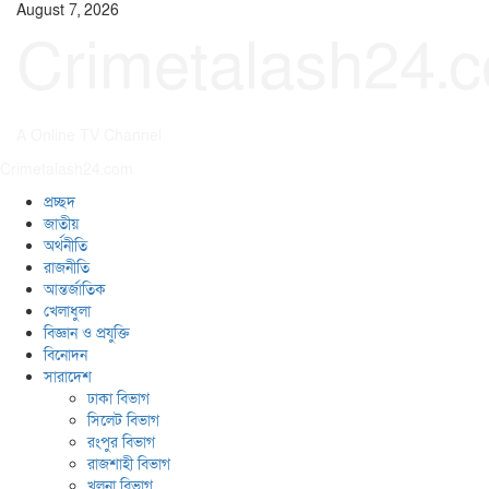
Skip
August 7, 2026
to
Crimetalash24.
content
A Online TV Channel
Primary
Crimetalash24.com
Menu
প্রচ্ছদ
জাতীয়
অর্থনীতি
রাজনীতি
আন্তর্জাতিক
খেলাধুলা
বিজ্ঞান ও প্রযুক্তি
বিনোদন
সারাদেশ
ঢাকা বিভাগ
সিলেট বিভাগ
রংপুর বিভাগ
রাজশাহী বিভাগ
খুলনা বিভাগ