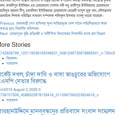
এইসময় বিশেষ অতিথি হিসেবে উপস্থিত ছিলেন উপজেলা নির্বাহী কর্মকর্তা জিতেন্দ্র কুমার
নাথ, ভবানীপুর ইউনিয়ন এর চেয়ারম্যান গোলাম নবী নবু, হাজীপুর ইউনিয়নের চেয়ারম্যান
হামিদুর রহমান টিপু, চরখলিফা ইউনিয়নের চেয়ারম্যান মেহেদী মাসুদ মুকু খান, দৌলতখান
প্রাথমিক শিক্ষক সমিতির সাধারণ সম্পাদক শফিকুল ইসলাম ডাবলু আরো অনেকে।
Post
Previous:
প্রধানমন্ত্রী শেখ হাসিনার ক্ষুধা-দারিদ্র্যমুক্ত দেশ গঠনে সম্মিলিতভাবে কাজ
করতে হবে, বিভাগীয় কমিশনার
navigation
Next:
মোহনপুরে বুদ্ধি প্রতিবন্ধী ও অটিস্টিক বিদ্যালয়ের শিক্ষার্থীর মাঝে ত্রাণ বিতরণ
ore Stories
বিনোদন
সারাদেশ
ার্কেট দখল, চাঁদা দাবি ও বাসা ভাঙচুরের অভিযোগে
িএনপি নেতার বিরুদ্ধে
dmi2019
August 3, 2026
0
সারাদেশ
োরহানউদ্দিনে মানববন্ধনের প্রতিবাদে সংবাদ সম্মেলন