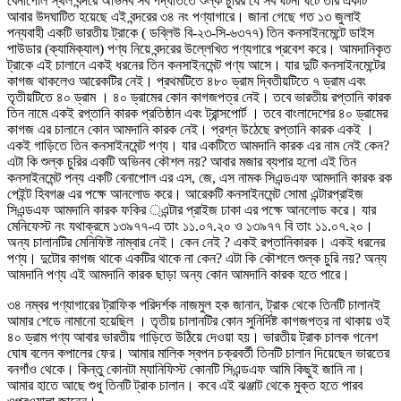
বেনাপোল স্থল বন্দরে অভিনব সব পদ্ধতিতে শুল্ক চুরির যে সব ঘটনা ঘটে তার একটি
আবার উদঘাটিত হয়েছে এই বন্দরের ৩৪ নং পণ্যাগারে। জানা গেছে গত ১৩ জুলাই
পন্যবাহী একটি ভারতীয় ট্রাকে ( ডব্লিউ বি-২৩-সি-৬৩৭৭) তিন কনসাইনমেন্টে ডাইস
পাউডার (ক্যামিক্যাল) পণ্য নিয়ে বন্দরের উল্লেখিত পণ্যগারে প্রবেশ করে। আমদানিকৃত
ট্রাকে এই চালানে একই ধরনের তিন কনসাইনমেন্ট পণ্য আসে। যার দুটি কনসাইনমেন্টের
কাগজ থাকলেও আরেকটির নেই। প্রথমটিতে ৪৮০ ড্রাম দ্বিতীয়টিতে ৭ ড্রাম এবং
তৃতীয়টিতে ৪০ ড্রাম । ৪০ ড্রামের কোন কাগজপত্র নেই। তবে ভারতীয় রপ্তানি কারক
তিন নামে একই রপ্তানি কারক প্রতিষ্ঠান এবং ট্রান্সপোর্ট । তবে বাংলাদেশের ৪০ ড্রামের
কাগজ এর চালানে কোন আমদানি কারক নেই। প্রশ্ন উঠেছে রপ্তানি কারক একই ।
একই গাড়িতে তিন কনসাইনমেন্ট পণ্য। যার একটিতে আমদানি কারক এর নাম নেই কেন?
এটা কি শুল্ক চুরির একটি অভিনব কৌশল নয়? আবার মজার ব্যপার হলো এই তিন
কনসাইনমেন্ট পন্য একটি বেনাপোল এর এস, জে, এস নামক সিএন্ডএফ আমদানি কারক রক
পেইন্ট হিবগঞ্জ এর পক্ষে আনলোড করে। আরেকটি কনসাইনমেন্ট সোমা এন্টারপ্রাইজ
সিএন্ডএফ আমদানি কারক ফকির ্এন্টার প্রাইজ ঢাকা এর পক্ষে আনলোড করে। যার
মেনিফেস্ট নং যথাক্রমে ১৩৯৭৭-এ তাং ১১.০৭.২০ ও ১৩৯৭৭ বি তাং ১১.০৭.২০।
অন্য চালানটির মেনিফিষ্ট নাম্বার নেই। কেন নেই ? একই রপ্তানিকারক। একই ধরনের
পণ্য। দুটোর কাগজ থাকে একটির থাকে না কেন? এটা কি কৌশলে শুল্ক চুরি নয়? অন্য
আমদানি পণ্য এই আমদানি কারক ছাড়া অন্য কোন আমদানি কারক হতে পারে।
৩৪ নম্বর পণ্যাগারের ট্রাফিক পরিদর্শক নাজমুল হক জানান, ট্রাক থেকে তিনটি চালানই
আমার শেডে নামানো হয়েছিল । তৃতীয় চালানটির কোন সুনির্দিষ্ট কাগজপত্র না থাকায় ওই
৪০ ড্রাম পণ্য আবার ভারতীয় গাড়িতে উঠিয়ে দেওয়া হয়। ভারতীয় ট্রাক চালক গনেশ
ঘোষ বলেন কপালের ফের। আমার মালিক স্বপন চক্রবর্তী তিনটি চালান দিয়েছেন ভারতের
বনগাঁও থেকে। কিন্তু কোনটা ম্যানিফিস্ট কোনটি সিএন্ডএফ আমি কিছুই জানি না।
আমার হাতে আছে শুধু তিনটি ট্রাক চালান। কবে এই ঝঞ্জাট থেকে মুক্ত হতে পারব