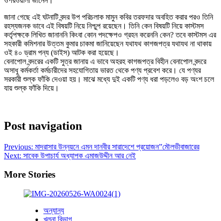
ওপরওয়ালা জানেন।
জানা গেছে এই ঘটনাটি বন্দর উপ পরিচলাক মামুন কবির তরফদার অবহিত করার পরও তিনি
রহস্যজনক ভাবে এই বিষয়টি নিয়ে নিশ্চুপ রয়েছেন। তিনি কেন বিষয়টি নিয়ে কাস্টমস
কর্তৃপক্ষকে লিখিত জানাননি কিংবা কোন পদক্ষেপও গ্রহন করেননি কেন? তবে কাস্টমস এর
সহকারী কমিশনার উত্তম কুমার চাকমা জানিয়েছেন যথাযথ কাগজপত্র যথাযথ না থাকায়
ওই ৪০ ড্রাম পন্য (ডাইস) আটক করা হয়েছে।
বেনাপোল বন্দরের একটি সুত্র জানায় এ ভাবে অহরহ কাগজপত্র বিহীন বেনাপোল বন্দরে
অসাধু কর্মকর্তা কর্মচারীদের সহযোগিতায় ভারত থেকে পণ্য প্রবেশ করে। যে পণ্যর
সরকারী শুল্ক ফাঁকি দেওয়া হয়। মাঝে মধ্যে দুই একটি পণ্য ধরা পড়লেও বড় অংশ চলে
যায় শুল্ক ফাঁকি দিয়ে।
Post navigation
Previous:
মাদরাসার উন্নয়নে এমন দানবীর সারাদেশে প্রয়োজন”মৌলভীবাজারের
Next:
সাবেক উপাচার্য অধ্যাপক এমাজউদ্দীন আর নেই
More Stories
অন্যান্য
খুলনা বিভাগ