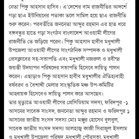
নেতা পিকু আহসান হাসিব। এ’দেশের বাম রাজনীতির আদর্শে
গড়া ছাএ ইউনিয়নের পতাকা তলে সামিল হয়ে ছাএ রাজনীতি
শুরু করেন। পরবর্তীতে জননেতা আব্দুর রহমান এর হাত ধরে
বঙ্গবন্ধুর হাতে গড়া সংগঠন বাংলাদেশ আওয়ামী লীগের
রাজনীতি তে জড়িয়ে পরেন। পিকু আহসান হাবীব মধুখালী
উপজেলা আওয়ামী লীগের সাংগঠনিক সম্পাদক ও মধুখালী
প্রেসক্লাবের সহ-সভাপতি এবং মধুখালী নজরুল ও রবীন্দ্র
জয়ন্তী উদযাপন পরিষদের সভাপতি হিসেবে দায়িত্ব পালন
করেন। এছাড়াও পিকু আহসান হাবীব মধুখালীর ঐতিহ্যবাহী
বর্ষবরণ ও বৈশাখী মেলার সাংস্কৃতিক মঞ্চ উপ-কমিটির
আহ্বায়ক হিসেবেও দায়িত্ব পালন করে আসছেন।
তার মৃত্যুতে আওয়ামী লীগের প্রেসিডিয়াম সদস্য, ফরিদপুর -১
আসনের সাবেক সাংসদ, জননেতা আব্দুর রহমান ও ফরিদপুর ১
আসনের জাতীয় সংসদ সদস্য মোঃ মঞ্জুর হোসেন বুলবুল,
সাবেক জাতীয় সংসদ সদস্য আলহাজ্ব কাজী সিরাজুল ইসলাম
ও মধুখালী উপজেলা পরিষদ ,মধুখালী পৌরসভা, মধুখালী