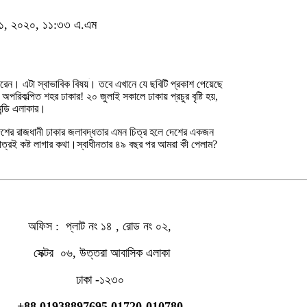
ই ২১, ২০২০, ১১:৩৩ এ.এম
রেন। এটা স্বাভাবিক বিষয়। তবে এখানে যে ছবিটি প্রকাশ পেয়েছে
অপরিকল্পিত শহর ঢাকার! ২০ জুলাই সকালে ঢাকায় প্রচুর বৃষ্টি হয়,
মন্ডি এলাকার।
দেশের রাজধানী ঢাকার জলাবদ্ধতার এমন চিত্র হলে দেশের একজন
াত্রই কষ্ট লাগার কথা।স্বাধীনতার ৪৯ বছর পর আমরা কী পেলাম?
অফিস : প্লাট নং ১৪ , রোড নং ০২,
সেক্টর ০৬, উত্তরা আবাসিক এলাকা
ঢাকা -১২৩০
+88
01938897695
,01720-010780