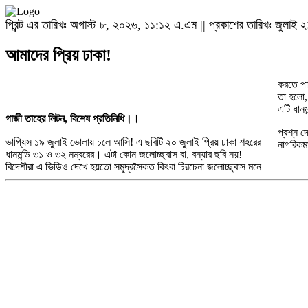
প্রিন্ট এর তারিখঃ অগাস্ট ৮, ২০২৬, ১১:১২ এ.এম || প্রকাশের তারিখঃ জুলা
আমাদের প্রিয় ঢাকা!
করতে পা
তা হলো, 
এটি ধান
গাজী তাহের লিটন, বিশেষ প্রতিনিধি।।
প্রশ্ন 
ভাগ্যিস ১৯ জুলাই ভোলায় চলে আসি! এ ছবিটি ২০ জুলাই প্রিয় ঢাকা শহরের
নাগরিকম
ধানমন্ডি ৩১ ও ৩২ নম্বরের। এটা কোন জলোচ্ছ্বাস বা, বন্যার ছবি নয়!
বিদেশীরা এ ভিডিও দেখে হয়তো সমুদ্রসৈকত কিংবা চিরচেনা জলোচ্ছ্বাস মনে