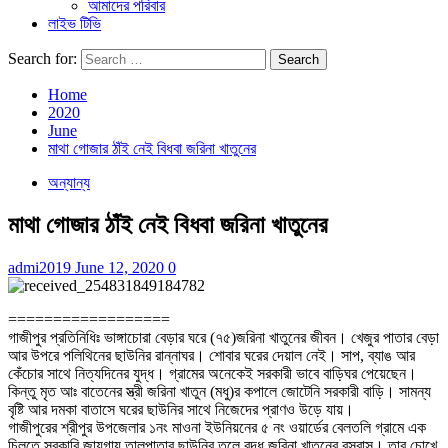
আমাদের পরিবার
লাইভ টিভি
Search for:
Home
2020
June
মাথা গোজার ঠাঁই নেই বিধবা জরিনা খাতুনের
অন্যান্য
মাথা গোজার ঠাঁই নেই বিধবা জরিনা খাতুনের
admi2019
June 12, 2020
0
==================
গাজীপুর প্রতিনিধিঃ ভাঙ্গাচোরা বেড়ার ঘরে (৭৫)জরিনা খাতুনের জীবন। খেজুর পাতার বেড়া
আর উপরে পলিথিনের ছাউনির রান্নাঘর। শোবার ঘরের দেয়াল নেই। সাপ, ব্যাঙ আর
কেঁচোর সাথে নিত্যদিনের যুদ্ধ। গ্রামের অনেকেই সরকারী ভাবে বাড়িঘর পেয়েছেন।
কিন্তু মৃত আঃ বাতেনের স্ত্রী জরিনা খাতুন (মধু)র কপালে জোটেনি সরকারী বাড়ি। সামন্য
বৃষ্টি আর দমকা বাতাসে ঘরের ছাউনির সাথে নিজেদের প্রাণও উড়ে যায়।
গাজীপুরের শ্রীপুর উপজেলার ১নং মাওনা ইউনিয়নের ৫ নং ওয়ার্ডের বেলতলি গ্রামে এক
চিলতে সরকারি জায়গায় তালপাতার ছাউনির তুলে বৃদ্ধ জরিনা খাতুনের বসবাস। তার চোখে