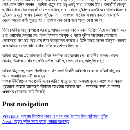
নেই কোন রঙ্গিন স্বপ্ন। জরিনা খাতুন চায় শুধু একটু মাথা গোজার ঠাঁই। জরাজীর্ন ছাপড়া
ছাউনি থেকে মানবেতর জীবনযাপন কাটছে তার। রাতে দু’চালার একটি ঘরে থাকার চিন্তায়
দু’বেলা দু মুঠো খাবার ঠিকমত জুটছেন না। তারপরও খাবেরর সন্ধান করতে এক বাড়ি
থেকে আরেক বাড়ি ঘুরতে হয়। তারপর এক বেলা হলে অন্য বেলা হয় না।
তিনি (জরিনা খাতুন) আরো জানান, আমার বয়স্ক ভাতার কার্ড ছিনিয়ে নিয়ে জালিয়াতি করে
৫নং ওয়ার্ডের মেম্বার মো: নরুল ইসলাম ইউসুফ ও গ্রাম পুলিশ সারোয়ার হোসেনের
যোগসাজে গত দুই বছর ধরে টাকা উত্তোলন করেছে। তিনি আরো বলেন ইউসুফ মেম্বার
বলে আমার বযস্ক ভাতার টাকা নাকি রুহিঙ্গাদের দিতাছে।
জরিনা খাতুনের এই মানবেতর জীবন সর্ম্পকে চেয়ারম্যান মো: জাহাঙ্গীর আলম খোকন
জানান, উনাকে ১ বার ৫ কেজি চাউল, ডাউল, তেল, সাবান, আলু দিয়েছি।
জরিনা খাতুন মধু জেলা প্রশাসক ও উপজেলা নির্বাহী অফিসারের কাছে জরিনা খাতুনের
জন্য সরকারি ঘর দাবী করেছেন।
মাওনা ইউনিয়নের অনেকেই বলেন জরিনা খাতুনের মত অসহায় বৃদ্ধার সাথে যারা এরকম
প্রতারণা করেছে তাদেরকে বিচারের আওতায় আনতে হবে। আমাদের লজ্জা যে আমরা
এধরণের চোরদের ভোট দিয়েছি
Post navigation
Previous:
অসহায় শিশুদের খাবার ও নগদ অর্থ উপহার দিল শ্রীমঙ্গল পুলিশ
Next:
আব্দুল মুমিন সবার কাছে দোয়ার দরখাস্ত