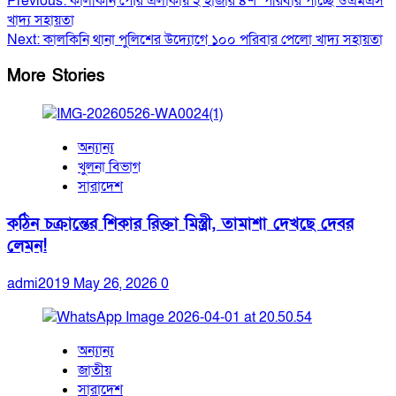
Previous:
কাল‌কি‌নি পৌর এলাকায় ২’হাজার ৪শ’ পরিবার পা‌চ্ছে ওএমএস
খাদ্য সহায়তা
Next:
কালকিনি থানা পুলিশের উদ্যোগে ১০০ পরিবার পেলো খাদ্য সহায়তা
More Stories
অন্যান্য
খুলনা বিভাগ
সারাদেশ
কঠিন চক্রান্তের শিকার রিক্তা মিস্ত্রী, তামাশা দেখছে দেবর
লেমন!
admi2019
May 26, 2026
0
অন্যান্য
জাতীয়
সারাদেশ