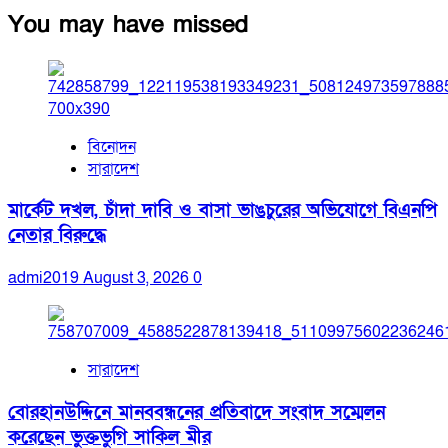
You may have missed
বিনোদন
সারাদেশ
মার্কেট দখল, চাঁদা দাবি ও বাসা ভাঙচুরের অভিযোগে বিএনপি
নেতার বিরুদ্ধে
admi2019
August 3, 2026
0
সারাদেশ
বোরহানউদ্দিনে মানববন্ধনের প্রতিবাদে সংবাদ সম্মেলন
করেছেন ভুক্তভুগি সাকিল মীর