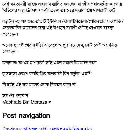
সেই মমতাময়ী মা কে এবার সম্মানিত করলেন মাননীয় প্রধানমন্ত্রীর আলোর
মিছিলের সহযাত্রী সৎ সাহসী তরুণ প্রজন্মের সন্তান প্রিয় মাশরাফী ভাই।
নড়াইল -২ আসনের প্রতিটি ইউনিয়ন /থানা/উপজেলা/পৌরসভার সভাপতি /
সেক্রেটারির মায়েদের জন্য এই উপহার সামগ্রী পৌঁছে দেওয়ার ব্যবস্থা
করেছেন।
অনেক ছাত্রলীগের কর্মীরা আবেগে আপ্লুত হয়েছেন, কেউ কেউ অশ্রুসিক্ত
হয়েছেন।
জন্মদাতা মা”কে মাশরাফী ভাই এমন সম্মান দিয়েছেন বলে।
কৃতজ্ঞতা প্রকাশ করছি প্রিয় মাশরাফী বিন মর্তুজা এমপি।
নিশ্চয়ই এই সব মায়ের দোয়া বিফলে যাবে না।
অসংখ্য ধন্যবাদ
Mashrafe Bin Mortaza ♥
Post navigation
Previous:
আজিজুল_বারী_হেলালের মানবিক সাহায্য