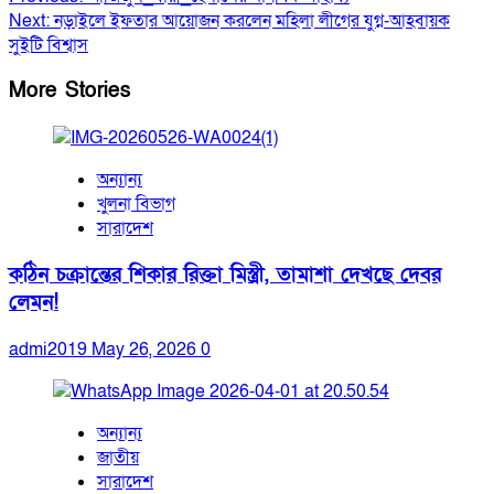
Next:
নড়াইলে ইফতার আয়োজন করলেন মহিলা লীগের যুগ্ন-আহবায়ক
সুইটি বিশ্বাস
More Stories
অন্যান্য
খুলনা বিভাগ
সারাদেশ
কঠিন চক্রান্তের শিকার রিক্তা মিস্ত্রী, তামাশা দেখছে দেবর
লেমন!
admi2019
May 26, 2026
0
অন্যান্য
জাতীয়
সারাদেশ