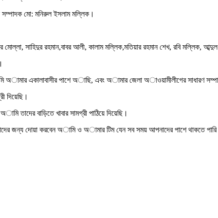
 সম্পাদক মো: মনিরুল ইসলাম মল্লিক।
র মোল্লা, সাহিদুর রহমান,বাবর আলী, কালাম মল্লিক,মতিয়ার রহমান শেখ, রবি মল্লিক, আব্দু
ন।
ামি অামার একালাবাসীর পাশে অাছি, এবং অামার জেলা অাওয়ামীলীগের সাধারণ সম্পাদক
রী দিয়েছি।
ামি তাদের বাড়িতে খাবার সামগ্রী পাঠিয়ে দিয়েছি।
ামাদের জন্য দোয়া করবেন অামি ও অামার টিম যেন সব সময় আপনাদের পাশে থাকতে পার