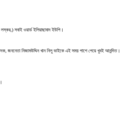
ল লস্কর,) সবাই ওয়ার্ড ইলিয়াছাবাদ ইউপি।
, জননেতা নিজামউদ্দিন খান নিলু ভাইকে এই সময় পাশে পেয়ে খুবই আনন্দিত।
ি।