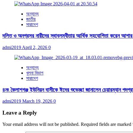
অন্যান্য
জাতীয়
সারাদেশ
দলিত ও অনগ্রসর নারীদের স্বাবলম্বীতায় আর্থিক সহযোগিতা করেন আশার
admi2019
April 2, 2026
0
অন্যান্য
খুলনা বিভাগ
সারাদেশ
৪নং কৈলাশগঞ্জ ইউনিয়ন বাসীকে ঈদের শুভেচ্ছা জানালেন চেয়ারম্যান পদপ্রা
admi2019
March 19, 2026
0
Leave a Reply
Your email address will not be published.
Required fields are marked