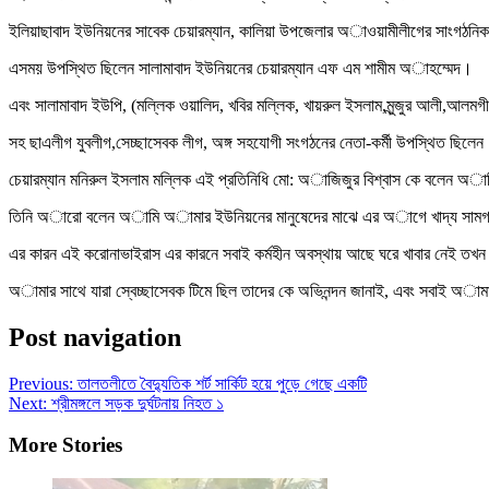
ইলিয়াছাবাদ ইউনিয়নের সাবেক চেয়ারম্যান, কালিয়া উপজেলার অাওয়ামীলীগের সাংগঠনিক
এসময় উপস্থিত ছিলেন সালামাবাদ ইউনিয়নের চেয়ারম্যান এফ এম শামীম অাহম্মেদ।
এবং সালামাবাদ ইউপি, (মল্লিক ওয়ালিদ, খবির মল্লিক, খায়রুল ইসলাম,মুন্জুর আলী,আলমগী
সহ ছাএলীগ যুবলীগ,সেচ্ছাসেবক লীগ, অঙ্গ সহযোগী সংগঠনের নেতা-কর্মী উপস্থিত ছিলে
চেয়ারম্যান মনিরুল ইসলাম মল্লিক এই প্রতিনিধি মো: অাজিজুর বিশ্বাস কে বলেন অ
তিনি অারো বলেন অামি অামার ইউনিয়নের মানুষেদের মাঝে এর অাগে খাদ্য সামগ্
এর কারন এই করোনাভাইরাস এর কারনে সবাই কর্মহীন অবস্থায় আছে ঘরে খাবার নেই তখন অ
অামার সাথে যারা স্বেচ্ছাসেবক টিমে ছিল তাদের কে অভিনন্দন জানাই, এবং সবাই অ
Post navigation
Previous:
তালতলীতে বৈদ্যুতিক শর্ট সার্কিট হয়ে পুড়ে গেছে একটি
Next:
শ্রীমঙ্গলে সড়ক দুর্ঘটনায় নিহত ১
More Stories