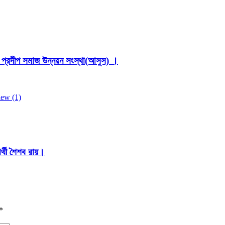
 প্রদীপ সমাজ উন্নয়ন সংস্থা(আসুস) ।
র্থী শৈশব রায়।
*