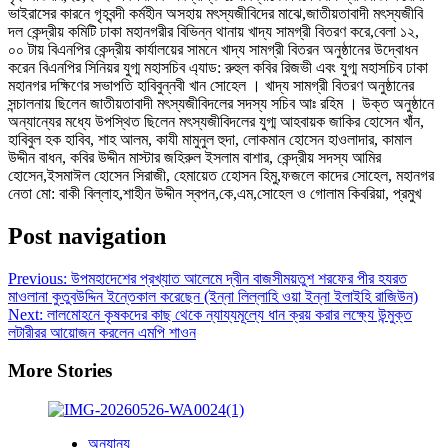
ভাইরাসের কারনে গৃহবন্দী কর্মহীন অসহায় মৎস্যজীবিদের মাঝে,জাতীয়তাবাদী মৎস্যজীবি
দল কেন্দ্রীয় কমিটি ঢাকা মহানগরীর বিভিন্ন থানায় খাদ্য সামগ্রী বিতরণ করে,বেলা ১২,
০০ টায় বিএনপির কেন্দ্রীয় কার্যালয়ের সামনে খাদ্য সামগ্রী বিতরন অনুষ্ঠানের উদ্বোধন
করেন বিএনপির সিনিয়র যুগ্ম মহাসচিব এ্যাড: রুহুল কবির রিজভী এবং যুগ্ম মহাসচিব ঢাকা
মহানগর দক্ষিণের সভাপতি হাবিবুন্নবী খান সোহেল । খাদ্য সামগ্রী বিতরণ অনুষ্ঠানের
সন্চালনায় ছিলেন জাতীয়তাবাদী মৎস্যজীবিদলের সদস্য সচিব আঃ রহিম । উক্ত অনুষ্ঠানে
অন্যান্যের মধ্যে উপস্থিত ছিলেন মৎস্যজীবিদলের যুগ্ম আহবায়ক জাকির হোসেন খাঁন,
হাবিবুল হক হাবিব, শাহ আলম, কাযী মামুনুল হুদা, লোকমান হোসেন হাওলাদার, কামাল
উদ্দীন বাধন, কবির উদ্দীন মাস্টার জহিরুল ইসলাম বাশার, কেন্দ্রীয় সদস্য আমির
হোসেন,ইসমাঈল হোসেন সিরাজী, হেমায়েত হোেসন হিমু,ফজলে কাদের সোহেল, মহানগর
নেতা মো: বাকী বিল্লাহ,শাহীন উদ্দীন স্বপন,কে,এম,সোহেল ও গোলাম কিবরিয়া, প্রমুখ
Post navigation
Previous:
উপমহাদেশের প্রখ্যাত আলেমে দ্বীন বাজসীময়তুশ শরফের পীর হযরত
মাওলানা কুতুবউদ্দিন ইন্তেকাল করেছেন (ইন্না লিল্লাহি ওয়া ইন্না ইলাইহি রাজিউন)
Next:
লালমোহনে কৃষকদের কাছ থেকে ন্যায্যমূল্যে ধান ক্রয় করার লক্ষ্যে উন্মুক্ত
লটারীরর আয়োজন করলেন এমপি শাওন
More Stories
অন্যান্য