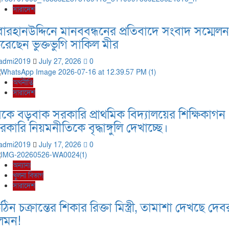
সারাদেশ
োরহানউদ্দিনে মানববন্ধনের প্রতিবাদে সংবাদ সম্মেলন
রেছেন ভুক্তভুগি সাকিল মীর
admi2019
July 27, 2026
0
অর্থনীতি
সারাদেশ
িকে বড়বাক সরকারি প্রাথমিক বিদ্যালয়ের শিক্ষিকাগন
রকারি নিয়মনীতিকে বৃদ্ধাঙ্গুলি দেখাচ্ছে।
admi2019
July 17, 2026
0
অন্যান্য
খুলনা বিভাগ
সারাদেশ
ঠিন চক্রান্তের শিকার রিক্তা মিস্ত্রী, তামাশা দেখছে দেব
েমন!