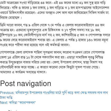
মোট আক্রান্তের সংখ্যা দাঁড়িয়েছে ৪৪ জনে। এই ৪৪ জনের মধ্যে ৪১ জন সুস্থ হয়ে বাড়ি
ফিরেছে। বাকি ৩ জনের ১ জন ঢাকায়, ১ জন বাড়িতে ও ১ জন হাসপাতালের আইসোলেশন
ওয়ার্ডে চিকিৎসাধীন রয়েছেন। এদের অবস্থাও বেশ ভাল বলে জানিয়েছেন সিভিল সার্জন ডা.
নিয়াজ মোহাম্মদ ।
তিনি আরো জানান, গত ৯ এপ্রিল থেকে ৭ মে পর্যন্ত এ জেলায় করোনাভাইরাসে ৪৪ জন
আক্রান্ত হন। এরমধ্যে মুকসুদপুরে এক চিকিৎসক ও ১৭ পুলিশ সদস্য সহ ১৮ জন,
টুঙ্গিপাড়ায় ১০ জন, কোটালীপাড়ায় নার্স সহ ২ জন, কাশিয়ানীতে ৫ জন ও গোপালগঞ্জ সদরে
৯ জনের দেহে করোনাভাইরাস শনাক্ত হয়। এ জেলায় এ পর্যন্ত ১ হাজার ১৩০ জনের নমুনা
সংগ্রহ করে পরীক্ষা করা হয়েছে বলে ওই কর্মকর্তা জানান।
গোপালগঞ্জে জেলা প্রশাসক শাহিদা সুলতানা জানান, করোনা সংক্রমণ রোধে গোপালগঞ্জ
জেলা ১৪ এপ্রিল রাত ১০ টা থেকে লকডাউন করা হয়। এছাড়া সামাজিক দূরত্ব নিশ্চিত
করতে উন্মুক্তস্থানে বাজার সরিয়ে নেয়া হয়। জেলা, উপজেলা প্রশাসন, স্বাস্থ্য বিভাগ সহ
যৌথবাহিনী কাজ করে যাচ্ছে। এ কারণে করোনা থেকে কিছুটা সুফল পাওয়া গেছে।
আমাদের এ কার্যক্রম অব্যাহত থাকবে।
Post navigation
Previous:
মণিরামপুর উপজেলার গাংগুলিয়া মাঠে ঘুর্ণি ঝড়ে কলা ক্ষেত লন্ডভন্ড লাখ লাখ
টাকা ক্ষতি
Next:
কবিতা “কথোপকথন”