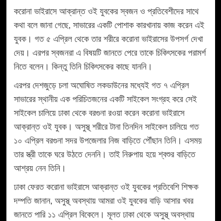
করোনা ভাইরাসে আক্রান্ত ওই যুবকের স্বজন ও প্রতিবেশীদের সাথে
কথা বলে জানা গেছে, সাভারের একটি পোশাক কারখানায় কাজ করেন এই
যুবক। গত ৫ এপ্রিল থেকে তার শরীরে করোনা ভাইরাসের উপসর্গ দেখা
দেয়। এরপর স্বজনরা এ বিষয়টি জানতে পেরে তাকে চিকিৎসকের পরামর্শ
নিতে বলেন। কিন্তু তিনি চিকিৎসকের কাছে যাননি।
এরপর দেশজুড়ে চলা অঘোষিত লকডাউনের মধ্যেই গত ৭ এপ্রিল
সাভারের স্থানীয় এক পরিচিতজনের একটি সাইকেল সংগ্রহ করে সেই
সাইকেল চালিয়ে ঢাকা থেকে বরগুনা রওয়া করেন করোনা ভাইরাসে
আক্রান্ত ওই যুবক। অসুস্থ্ শরীরে টানা তিনদিন সাইকেল চালিয়ে গত
১০ এপ্রিল বরগুনা সদর উপজেলার নিজ বাড়িতে পৌঁছান তিনি। এসময়
তার স্ত্রী তাকে ঘরে উঠতে দেননি। তাই নিরুপায় হয়ে শ্বশুর বাড়িতে
আশ্রয় নেন তিনি।
ঢাকা ফেরত করোনা ভাইরাসে আক্রান্ত ওই যুবকের প্রতিবেশি শিক্ষক
দম্পতি জানান, অসুস্থ্ অবস্থায় আমরা ওই যুবকের বাড়ি আসার খবর
জানতে পারি ১১ এপ্রিল বিকেলে। মূলত ঢাকা থেকে অসুস্থ্ অবস্থায়