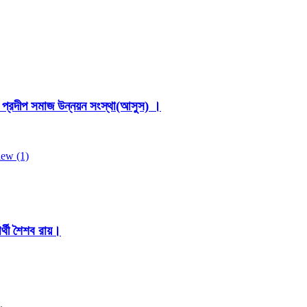
 প্রদীপ সমাজ উন্নয়ন সংস্থা(আসুস) ।
র্থী শৈশব রায়।