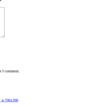
*
me I comment.