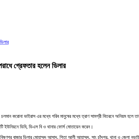
 ডিলার
অপরাধে গ্রেফতার হলেন ডিলার
ক্রমে চলমান করোনা ভাইরাস এর মধ্যে গরিব মানুষের মধ্যে ত্রাণ সামগ্রী বিতরনে অনিয়ম হলে ত
্রতিটি ইউনিয়নে ডিবি, ডিএস বি ও থানার ফোর্স মোতায়েন করেন।
ষ্ণুপুর বাজার ডিলার মোহাম্মদ আসাদ, পিতা আলী আহাম্মদ, সাং চাঁদপুর, থানা ও জেলা নড়