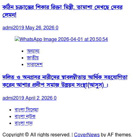
কঠিন চক্রান্তের শিকার রিক্তা মিস্ত্রী, তামাশা দেখছে দেবর
লেমন!
admi2019
May 26, 2026
0
অন্যান্য
জাতীয়
সারাদেশ
দলিত ও অনগ্রসর নারীদের স্বাবলম্বীতায় আর্থিক সহযোগিতা
করেন আশার প্রদীপ সমাজ উন্নয়ন সংস্থা(আসুস) ।
admi2019
April 2, 2026
0
বাংলা সিনেমা
বাংলা নাটক
বাংলা গান
Copyright © All rights reserved.
|
CoverNews
by AF themes.