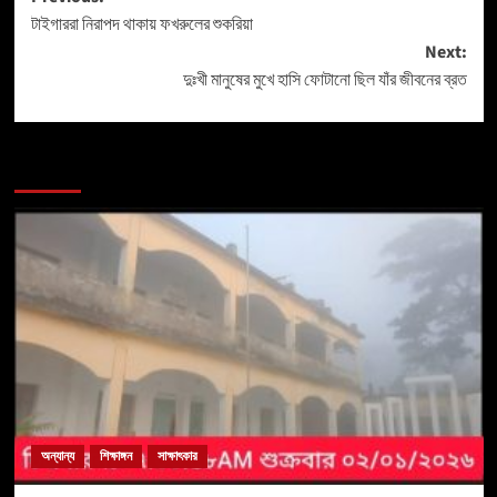
টাইগাররা নিরাপদ থাকায় ফখরুলের শুকরিয়া
Next:
দুঃখী মানুষের মুখে হাসি ফোটানো ছিল যাঁর জীবনের ব্রত
More Stories
অন্যান্য
শিক্ষাঙ্গন
সাক্ষাৎকার