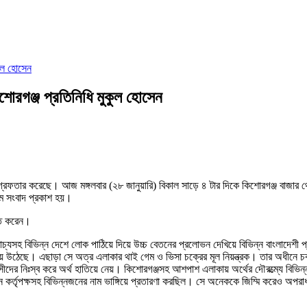
কুল হোসেন
োরগঞ্জ প্রতিনিধি মুকুল হোসেন
 গ্রেফতার করেছে। আজ মঙ্গলবার (২৮ জানুয়ারি) বিকাল সাড়ে ৪ টার দিকে কিশোরগঞ্জ বাজা
ামে সংবাদ প্রকাশ হয়।
িত করেন।
প্রাচ্যসহ বিভিন্ন দেশে লোক পাঠিয়ে দিয়ে উচ্চ বেতনের প্রলোভন দেখিয়ে বিভিন্ন বাংলাদেশী
ে উঠেছে। এছাড়া সে অত্র এলাকার থাই গেম ও ভিসা চক্রের মূল নিয়ন্ত্রক। তার অধীনে চক্
রবাসীদের নিঃস্ব করে অর্থ হাতিয়ে নেয়। কিশোরগঞ্জসহ আশপাশ এলাকায় অর্থের দৌরত্ম্যে বিভি
তন কর্তৃপক্ষসহ বিভিন্নজনের নাম ভাঙ্গিয়ে প্রতারণা করছিল। সে অনেককে জিম্মি করেও অপরা